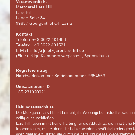
Verantwortlich:
Metzgerei Lars Hill
Lars Hill
Lange Seite 34
99887 Georgenthal OT Leina
Kontakt:
Telefon: +49 3622 401488
Telefax: +49 3622 401521
E-Mail: info[@]metzgerei-lars-hill.de
(Bitte eckige Klammern weglassen, Spamschutz)
Registereintrag
Handwerkskammer Betriebsnummer: 9954563
Umsatzsteuer-ID
165/231020921
Haftungsausschluss
Die Metzgerei Lars Hill ist bemüht, ihr Webangebot aktuell sowie inha
völlig auszuschließen.
Lars Hill
übernimmt keine Haftung für die Aktualität, die inhaltliche 
Informationen, es sei denn die Fehler wurden vorsätzlich oder grob 
oder ideeller Art Dritter, die durch die Nutzung dieses Webangebot