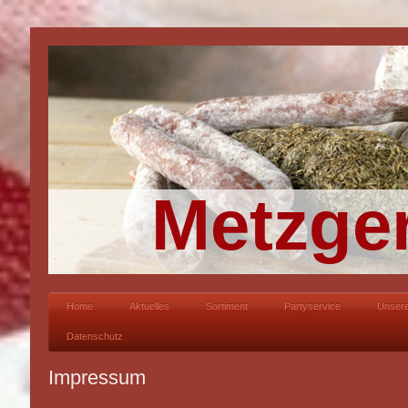
Metzger
Home
Aktuelles
Sortiment
Partyservice
Unsere
Datenschutz
Impressum