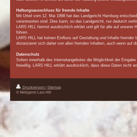
Haftungsausschluss für fremde Inhalte
Mit Urteil vom 12. Mai 1998 hat das Landgericht Hamburg entschiede
verantworten sind. Dies kann, so das Landgericht, nur dadurch verhi
LARS HILL hiermit ausdrücklich erklärt und gilt für alle auf unsere
führen.
LARS HILL hat keinen Einfluss auf Gestaltung und Inhalte fremder Int
distanzieret sich daher von allen fremden Inhalten, auch wenn auf d
Datenschutz
Sofern innerhalb des Internetangebotes die Möglichkeit der Eingabe
freiwillig. LARS HILL erklärt ausdrücklich, dass diese Daten nicht a
Druckversion
|
Sitemap
© Metzgerei Lars Hill